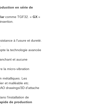
production en série de
lar
comme TGF32. «
GX
»
insertion.
istance à l'usure et dureté.
.
adopte la technologie avancée
tranchant et aucune
re la micro-vibration
n métalliques. Les
ier et malléable etc.
 DAO drawings/3D d'attache
ns l'installation de
apide de production