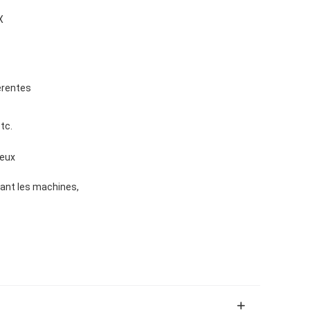
X
férentes
tc.
reux
ant les machines,