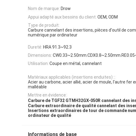
Nom de marque:
Drow
Appui adapté aux besoins du client:
OEM, ODM
Type de produit:
Carbure cannelant des insertions, pièces d'outil de c
numérique par ordinateur
Dureté:
HRA 91.3~92.3
Dimensions:
CW0.33~2.50mm.CDX0.8~2.50mm.RE0.05
Utilisation:
Coupe en métal, cannelant
Matériaux applicables (insertions enduites) ::
Acier au carbone, acier allié, acier de moule, l'autre fer e
malléable
Mettre en évidence:
Carbure de TGF32 GTMH32GX-050R cannelant des in
Carbure extraordinaire de qualité cannelant des inse
Insertions extraordinaires de tour de commande num
ordinateur de qualité
Informations de base