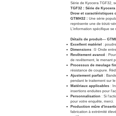
Série de Kyocera TGF32, s
TGF32 : Série de Kyocer
Drow et caractéristiques 
GTMH32 :
Une série popula
représente une de
sous-
sé
L'information spécifique s
Détails de produit--- GT
Excellent matériel
: poudre
Dimensions
:① Onde entre
Revêtement avancé
: Pour
de revêtement, le menant pour
Processus de meulage fi
résistance de coupure. Rédu
Ajustement parfait
: Bandes
pendant le traitement sur le
Matériaux applicables
: In
insertions enduites pour l'ac
Personnalisation
: Si l'ac
pour votre enquête, merci.
Production mûre d'insert
fabrication à extrémité éle