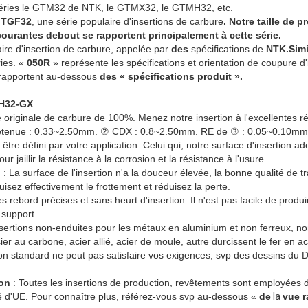
éries le GTM32 de NTK, le GTMX32, le GTMH32, etc.
a TGF32
, une série populaire d'insertions de carbure
. Notre taille de 
courantes debout se rapportent principalement à cette série.
ire d'insertion de carbure, appelée par
des
spécifications de
NTK.Simi
ries. «
050R
» représente les spécifications et orientation de coupure d'
e rapportent au-dessous
des « spécifications produit ».
MH32-GX
 originale de carbure de 100%. Menez notre insertion à l'excellentes rés
tenue : 0.33~2.50mm. ② CDX : 0.8~2.50mm. RE de ③ : 0.05~0.10mm
 être défini par votre application. Celui qui, notre surface d'insertion 
 jaillir la résistance à la corrosion et la résistance à l'usure.
n
: La surface de l'insertion n'a la douceur élevée, la bonne qualité de 
isez effectivement le frottement et réduisez la perte.
 rebord précises et sans heurt d'insertion. Il n'est pas facile de produi
 support.
sertions non-enduites pour les métaux en aluminium et non ferreux, no
ier au carbone, acier allié, acier de moule, autre durcissent le fer en ac
tion standard ne peut pas satisfaire vos exigences, svp des dessins du
ion
: Toutes les insertions de production, revêtements sont employées da
vé d'UE. Pour connaître plus, référez-vous svp au-dessous «
de
la
vue r