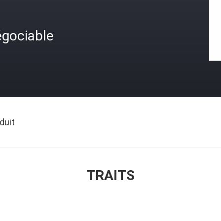
égociable
duit
TRAITS