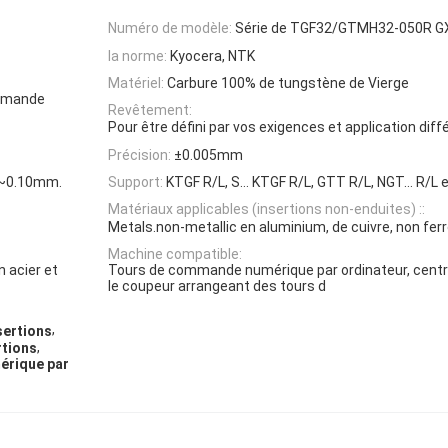
Numéro de modèle:
Série de TGF32/GTMH32-050R G
la norme:
Kyocera, NTK
Matériel:
Carbure 100% de tungstène de Vierge
ommande
Revêtement:
Pour être défini par vos exigences et application dif
Précision:
±0.005mm
~0.10mm.
Support:
KTGF R/L, S… KTGF R/L, GTT R/L, NGT… R/L e
Matériaux applicables (insertions non-enduites) ::
Metals.non-metallic en aluminium, de cuivre, non fer
Machine compatible:
n acier et
Tours de commande numérique par ordinateur, centr
le coupeur arrangeant des tours d
,
sertions
,
rtions
érique par