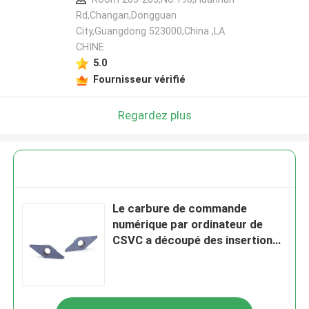
Rd,Changan,Dongguan
City,Guangdong 523000,China ,LA
CHINE
5.0
Fournisseur vérifié
Regardez plus
Le carbure de commande
numérique par ordinateur de
CSVC a découpé des insertions
séparant pour traiter la petite
partie en acier