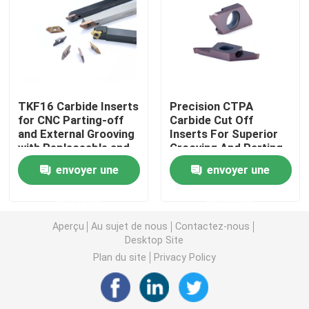
Carbure cannelant l'insertion
Composants de moule de poinçon
TKF16 Carbide Inserts
Precision CTPA
for CNC Parting-off
Carbide Cut Off
Outils de sondage de carbure
and External Grooving
Inserts For Superior
with Replaceable and
Grooving And Parting-
Indexable Bits
Off Performance
Matériel de carbure de tungstène
envoyer une
envoyer une
demande
demande
insertions de fraisage de carbure
Aperçu
Au sujet de nous
Contactez-nous
Desktop Site
Carbure filetant des insertions
Plan du site
Privacy Policy
Insertions découpées