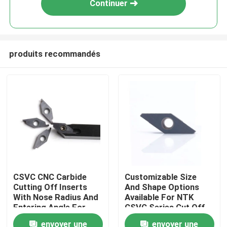
Continuer
produits recommandés
Aperçu
CSVC CNC Carbide
Customizable Size
Cutting Off Inserts
And Shape Options
Produits
With Nose Radius And
Available For NTK
Entering Angle For
CSVC Series Cut Off
Good Chip Control And
Inserts To Meet Your
envoyer une
envoyer une
VR Show