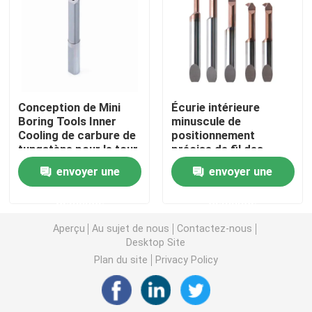
Carbure cannelant l'insertion
Composants de moule de poinçon
Conception de Mini
Écurie intérieure
Boring Tools Inner
minuscule de
Outils de sondage de carbure
Cooling de carbure de
positionnement
tungstène pour le tour
précise de fil des
de rotation de
outils de sondage de
Matériel de carbure de tungstène
envoyer une
envoyer une
commande numérique
carbure MTHR A60
par ordinateur
demande
demande
insertions de fraisage de carbure
Aperçu
Au sujet de nous
Contactez-nous
Desktop Site
Carbure filetant des insertions
Plan du site
Privacy Policy
Insertions découpées