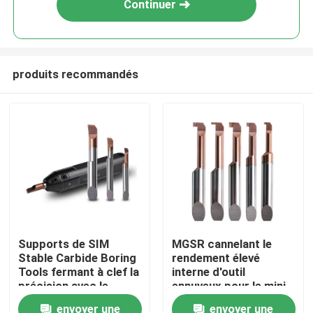
Continuer
produits recommandés
Aperçu
Supports de SIM
MGSR cannelant le
Stable Carbide Boring
rendement élevé
Produits
Tools fermant à clef la
interne d'outil
précision avec le
ennuyeux pour le mini
liquide réfrigérant
tour de rotation de
envoyer une
envoyer une
VR Show