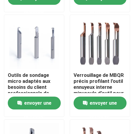
interne
commande numérique
par ordinateur
demande
demande
A propos de nous
Visite d'usine
Contrôle de la qualité
Contact
Outils de sondage
Verrouillage de MBQR
micro adaptés aux
précis profilant l'outil
besoins du client
ennuyeux interne
Demande de soumission
professionnels de
minuscule d'outil pour
carbure pour une
le finissage de trou
envoyer une
envoyer une
diverse demande de
usinage ennuyeuse
Carbure coupant des insertions
demande
demande
insertions de rotation de carbure